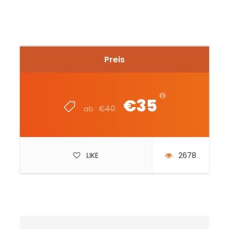
Preis
€35
€40
ab
LIKE
2678